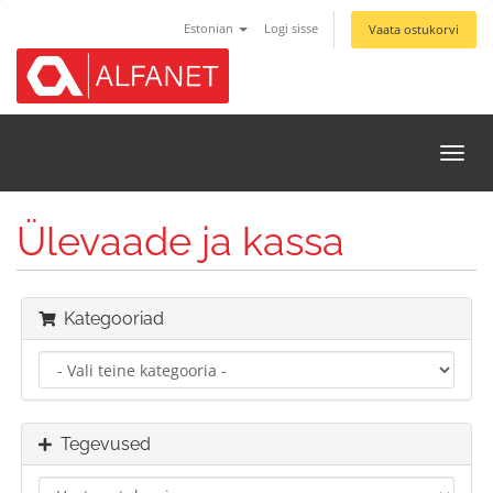
Estonian
Logi sisse
Vaata ostukorvi
Lülit
navi
Ülevaade ja kassa
Kategooriad
Tegevused