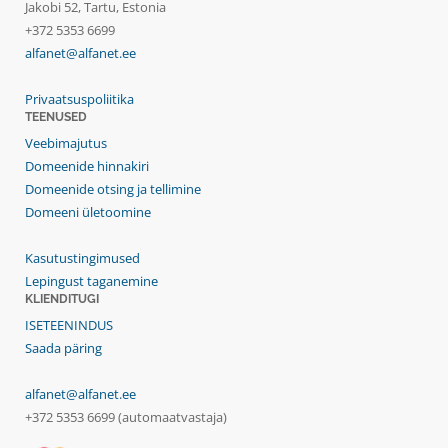
Jakobi 52, Tartu, Estonia
+372 5353 6699
alfanet@alfanet.ee
Privaatsuspoliitika
TEENUSED
Veebimajutus
Domeenide hinnakiri
Domeenide otsing ja tellimine
Domeeni ületoomine
Kasutustingimused
Lepingust taganemine
KLIENDITUGI
ISETEENINDUS
Saada päring
alfanet@alfanet.ee
+372 5353 6699 (automaatvastaja)