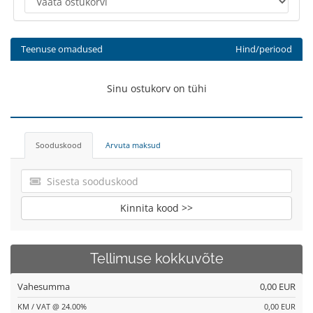
Teenuse omadused
Hind/periood
Sinu ostukorv on tühi
Sooduskood
Arvuta maksud
Kinnita kood >>
Tellimuse kokkuvõte
Vahesumma
0,00 EUR
KM / VAT @ 24.00%
0,00 EUR