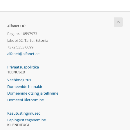
Alfanet OÜ
Reg. nr. 10597973
Jakobi 52, Tartu, Estonia
+372 5353 6699
alfanet@alfanet.ee
Privaatsuspoliitika
TEENUSED
Veebimajutus
Domeenide hinnakiri
Domeenide otsing ja tellimine
Domeeni ületoomine
Kasutustingimused
Lepingust taganemine
KLIENDITUGI