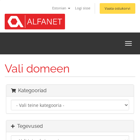
Estonian
Logi sisse
Vaata ostukorvi
Lülit
navi
Vali domeen
Kategooriad
Tegevused